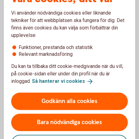
Anmäl
skada
Vi använder nödvändiga cookies eller liknande
Tre Kronor Försäkring AB
tekniker för att webbplatsen ska fungera för dig. Det
106 60 Stockholm
finns även cookies du kan välja som förbättrar din
Telefon 0771-23 33 33
upplevelse:
Funktioner, prestanda och statistik
Relevant marknadsföring
Du kan ta tillbaka ditt cookie-medgivande när du vill,
Sjukvårdsupplysning och
på cookie-sidan eller under din profil när du är
vårdplanering
inloggad.
Så hanterar vi
cookies
.
sjukvårdsförsäkring
Godkänn alla cookies
Folksam ömsesidig sakförsäkring
0771-968 636
Bara nödvändiga cookies