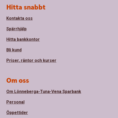
Sidfot
Hitta snabbt
Kontakta oss
Spärrhjälp
Hitta bankkontor
Bli kund
Priser, räntor och kurser
Om oss
Om Lönneberga-Tuna-Vena Sparbank
Personal
Öppettider