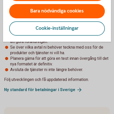
Någon av våra ERP-integrationer
Bara nödvändiga cookies
Filöverföring via internetbanken
Börja planera för övergången:
Cookie-inställningar
Tänk över vid vilken tidpunkt det passar företaget bäst
att göra förändringen.
Se över vilka avtal ni behöver teckna med oss för de
produkter och tjänster ni vill ha.
Planera gärna för att göra en test innan övergång till det
nya formatet är definitiv.
Avsluta de tjänster ni inte längre behöver.
Följ utvecklingen och få uppdaterad information.
Ny standard för betalningar i Sverige