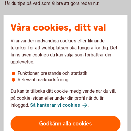
får du tips på vad som är bra att göra redan nu:
Checklista för förberedelser
Våra cookies, ditt val
Se över vilka produkter och tjänster ni använder i dag, så
att ni vet vilka förändringar ni behöver göra.
Vi använder nödvändiga cookies eller liknande
tekniker för att webbplatsen ska fungera för dig. Det
finns även cookies du kan välja som förbättrar din
Stäm av med er programvaruleverantör:
upplevelse:
Om ert affärs- eller ekonomisystem redan i dag kan
Funktioner, prestanda och statistik
arbeta i ISO20022XML, om inte – när systemet kommer
Relevant marknadsföring
att uppdateras.
Om/när implementeringen av format för betalningar via
Du kan ta tillbaka ditt cookie-medgivande när du vill,
Swedbank (Swedbank MIG) är klar.
på cookie-sidan eller under din profil när du är
inloggad.
Så hanterar vi cookies
.
Bestäm vilken eller vilka,
kommunikationslösningar ni ska välja för att
Godkänn alla cookies
skicka och hämta betalfiler via banken: