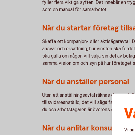
fyller flera viktiga syften. Det innebär en tr
som en manual för samarbetet.
När du startar företag ti
Skaffa ett kompanjon- eller aktieägaravtal. D
ansvar och ersättning, hur vinsten ska fördel
ska gälla om någon vill sälja sin del av bolag
samma vision om och syn på hur företaget s
När du anställer personal
Utan ett anställningsavtal räknas den anställ
tillsvidareanställd, det vill säga fast anställd
V
du och arbetstagaren är överens om vad som
När du anlitar konsulter
Vi an