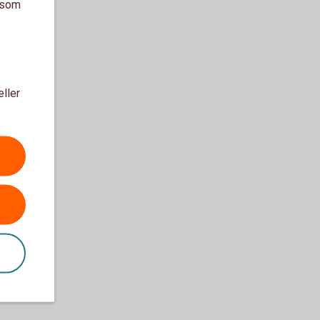
a som
eller