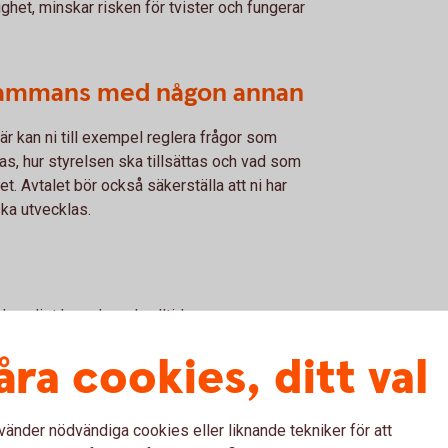
ygghet, minskar risken för tvister och fungerar
llsammans med någon annan
är kan ni till exempel reglera frågor som
as, hur styrelsen ska tillsättas och vad som
et. Avtalet bör också säkerställa att ni har
ka utvecklas.
da enligt huvudregeln alltid som
. Med ett anställningsavtal blir det tydligt att
åra cookies, ditt val
 gäller.
vänder nödvändiga cookies eller liknande tekniker för att