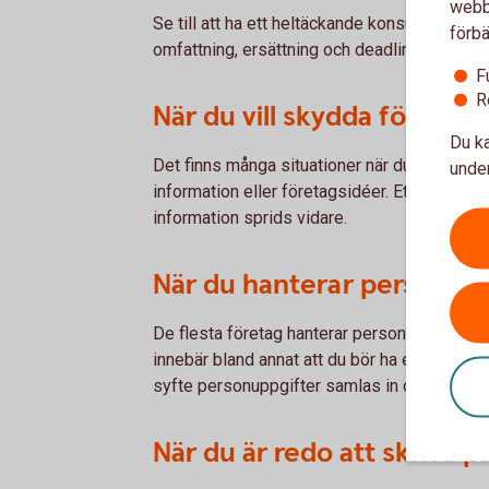
webbp
Se till att ha ett heltäckande konsultavtal 
förbä
omfattning, ersättning och deadlines.
F
R
När du vill skydda företag
Du ka
Det finns många situationer när du kan behö
under
information eller företagsidéer. Ett sekrete
information sprids vidare.
När du hanterar personupp
De flesta företag hanterar personuppgifter o
innebär bland annat att du bör ha en integrit
syfte personuppgifter samlas in och hantera
När du är redo att skriva p