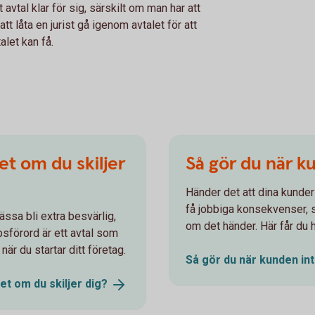
t avtal klar för sig, särskilt om man har att
tt låta en jurist gå igenom avtalet för att
let kan få.
t om du skiljer
Så gör du när k
Händer det att dina kunder
få jobbiga konsekvenser, så
ssa bli extra besvärlig,
om det händer. Här får du 
psförord är ett avtal som
 när du startar ditt företag.
Så gör du när kunden in
et om du skiljer
dig?