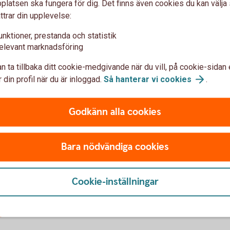
latsen ska fungera för dig. Det finns även cookies du kan välj
som reglerar sådant som uppdragets
ttrar din upplevelse:
unktioner, prestanda och statistik
elevant marknadsföring
sintern information
n ta tillbaka ditt cookie-medgivande när du vill, på cookie-sidan 
va dela med dig av företagsintern
 din profil när du är inloggad.
Så hanterar vi
cookies
.
ssavtal skyddar dig mot att känslig
Godkänn alla cookies
gifter
Bara nödvändiga cookies
ch måste därför förhålla sig till GDPR. Det
etspolicy som informerar om hur och i vilket
Cookie-inställningar
s.
å