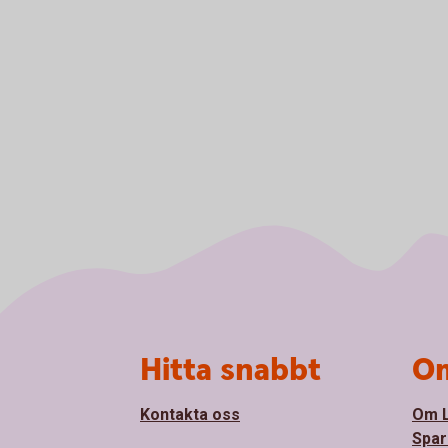
Sidfot
Hitta snabbt
Om
Kontakta oss
Om 
Spar