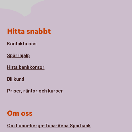
Sidfot
Hitta snabbt
Kontakta oss
Spärrhjälp
Hitta bankkontor
Bli kund
Priser, räntor och kurser
Om oss
Om Lönneberga-Tuna-Vena Sparbank