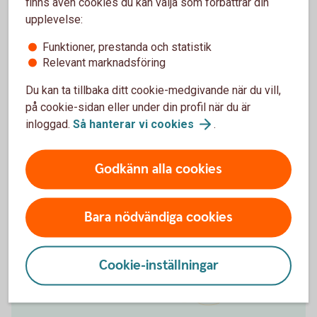
finns även cookies du kan välja som förbättrar din
Betala leverantörer
upplevelse:
Vi erbjuder smidiga betallösningar för både
Funktioner, prestanda och statistik
svenska och internationella leverantörer via
Relevant marknadsföring
filöverföring eller internetbank.
Du kan ta tillbaka ditt cookie-medgivande när du vill,
på cookie-sidan eller under din profil när du är
Lösningar för smidiga
betalningar
inloggad.
Så hanterar vi
cookies
.
Godkänn alla cookies
Bara nödvändiga cookies
Cookie-inställningar